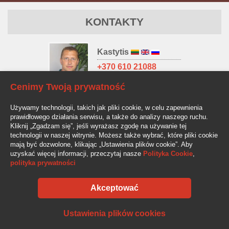
KONTAKTY
Kastytis
+370 610 21088
kastytis@av-auto.lt
Cenimy Twoją prywatność
Antanas
Używamy technologii, takich jak pliki cookie, w celu zapewnienia
+370 685 32966
prawidłowego działania serwisu, a także do analizy naszego ruchu.
antanas.stake@av-auto.lt
Kliknij „Zgadzam się”, jeśli wyrażasz zgodę na używanie tej
technologii w naszej witrynie. Możesz także wybrać, które pliki cookie
mają być dozwolone, klikając „Ustawienia plików cookie”. Aby
uzyskać więcej informacji, przeczytaj nasze
Polityka Cookie
,
polityka prywatności
Akceptować
AV-AUTO, "Amžinos vertybės", UAB Lentvario g. 77, LT-25128 Vilnius
Tel.: +370 610 210 88
info@av-auto.lt
Ustawienia plików cookies