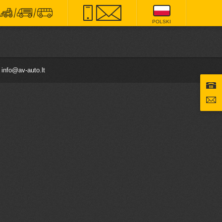
POLSKI
8
info@av-auto.lt