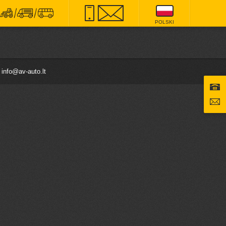
POLSKI
8
info@av-auto.lt