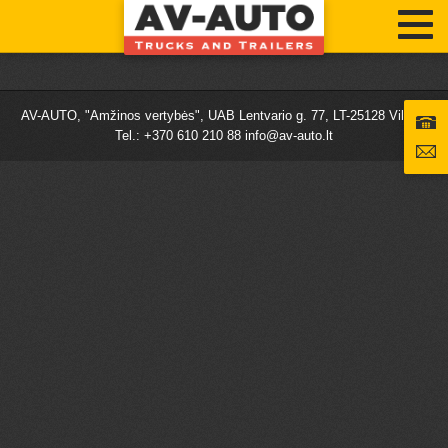
AV-AUTO, "Amžinos vertybės", UAB Lentvario g. 77, LT-25128 Vilnius
Tel.: +370 610 210 88
info@av-auto.lt