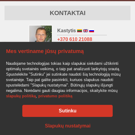
KONTAKTAI
Kastytis
+370 610 21088
kastytis@av-auto.lt
Mes vertiname jūsų privatumą
Antanas
Naudojame technologijas tokias kaip slapukai siekdami užtikrinti
+370 685 32966
optimalų svetainės veikimą, o taip pat analizuoti lankytojų srautą.
antanas.stake@av-auto.lt
Spustelėkite "Sutinku" jei sutinkate naudoti šią technologiją mūsų
svetainėje. Taip pat galite pasirinkti, kuriuos slapukus naudoti
spustelėdami "Slapukų nustatymai". Būtinųjų slapukų išjungti
negalima. Norėdami gauti daugiau informacijos, skaitykite mūsų
slapukų politiką
,
privatumo politiką
Sutinku
AV-AUTO, "Amžinos vertybės", UAB Lentvario g. 77, LT-25128 Vilnius
Tel.: +370 610 210 88
info@av-auto.lt
Slapukų nustatymai