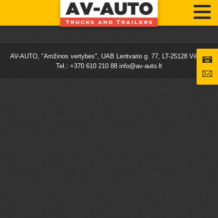
AV-AUTO, "Amžinos vertybės", UAB Lentvario g. 77, LT-25128 Vilnius
Tel.: +370 610 210 88
info@av-auto.lt