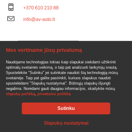
+370 610 210 88
info@av-auto.lt
Mes vertiname jūsų privatumą
Naudojame technologijas tokias kaip slapukai siekdami užtikrinti
optimalų svetainės veikimą, o taip pat analizuoti lankytojų srautą.
Spustelėkite "Sutinku" jei sutinkate naudoti šią technologiją mūsų
svetainėje. Taip pat galite pasirinkti, kuriuos slapukus naudoti
spustelėdami "Slapukų nustatymai". Būtinųjų slapukų išjungti
negalima. Norėdami gauti daugiau informacijos, skaitykite mūsų
slapukų politiką
,
privatumo politiką
Sutinku
AV-AUTO, "Amžinos vertybės", UAB Lentvario g. 77, LT-25128 Vilnius
Tel.: +370 610 210 88
Slapukų nustatymai
info@av-auto.lt