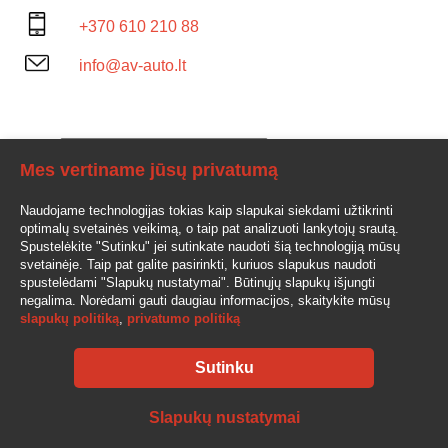
+370 610 210 88
info@av-auto.lt
Mes vertiname jūsų privatumą
Naudojame technologijas tokias kaip slapukai siekdami užtikrinti
optimalų svetainės veikimą, o taip pat analizuoti lankytojų srautą.
Spustelėkite "Sutinku" jei sutinkate naudoti šią technologiją mūsų
svetainėje. Taip pat galite pasirinkti, kuriuos slapukus naudoti
spustelėdami "Slapukų nustatymai". Būtinųjų slapukų išjungti
negalima. Norėdami gauti daugiau informacijos, skaitykite mūsų
slapukų politiką
,
privatumo politiką
Sutinku
AV-AUTO, "Amžinos vertybės", UAB Lentvario g. 77, LT-25128 Vilnius
Tel.: +370 610 210 88
Slapukų nustatymai
info@av-auto.lt