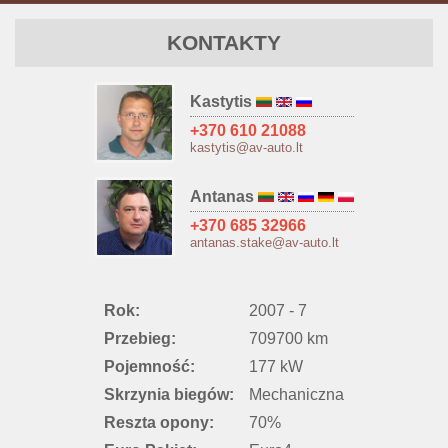
KONTAKTY
Kastytis
+370 610 21088
kastytis@av-auto.lt
Antanas
+370 685 32966
antanas.stake@av-auto.lt
Rok:
2007 - 7
Przebieg:
709700 km
Pojemność:
177 kW
Skrzynia biegów:
Mechaniczna
Reszta opony:
70%