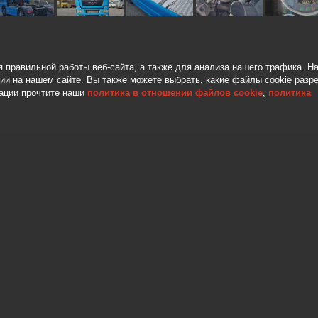
Год:
КОНДИЦИОНЕР
я правильной работы веб-сайта, а также для анализа нашего трафика. Н
Пробе
ГИДРАВЛИКА
гии на нашем сайте. Вы также можете выбрать, какие файлы cookie разр
ации прочтите наши
политика в отношении файлов cookie
,
политика
Мощн
ХОЛОДИЛЬНИК
Короб
Глуби
Евро-
 HIDRAULINE IRANGA, DVI MIEGAMOS VIETOS,
VARKINGAS LIETUVOJE NEDIRBES VILKIKAS
КОН