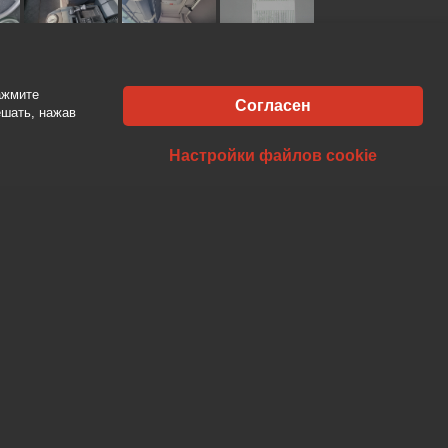
2012 - 7
ажмите
г:
886000 km
Согласен
ешать, нажав
ость:
324 kW
Настройки файлов cookie
ка передач:
Автомат
на протектора:
50%
пакет:
Euro5
ТАКТЫ
Kastytis
+370 610 21088
kastytis@av-auto.lt
Antanas