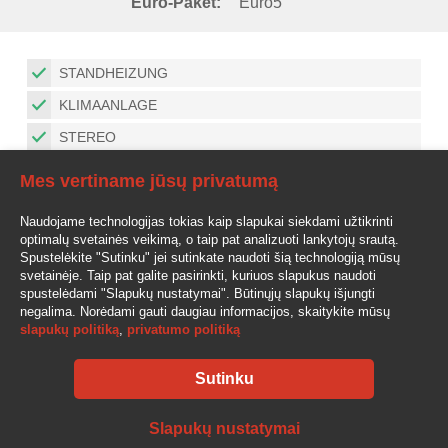
Euro-Paket:
Euro5
STANDHEIZUNG
KLIMAANLAGE
STEREO
HYDRAULIK
Mes vertiname jūsų privatumą
2 SCHLAFPLÄTZE
Naudojame technologijas tokias kaip slapukai siekdami užtikrinti
KÜHLSCHRANK
optimalų svetainės veikimą, o taip pat analizuoti lankytojų srautą.
Spustelėkite "Sutinku" jei sutinkate naudoti šią technologiją mūsų
ZUSATZSCHEINWERFER
svetainėje. Taip pat galite pasirinkti, kuriuos slapukus naudoti
spustelėdami "Slapukų nustatymai". Būtinųjų slapukų išjungti
negalima. Norėdami gauti daugiau informacijos, skaitykite mūsų
IS VOKIETIJOS, EURO5, DVIEJU ZONU HIDRAULINE
slapukų politiką
,
privatumo politiką
IRANGA, DVI MIEGAMOS VIETOS, SALDYTUVAS, RACIJA IR
KT. LABAI TVARKINGAS LIETUVOJE NEDIRBES VILKIKAS
Sutinku
AV-AUTO, "Amžinos vertybės", UAB Lentvario g. 77, LT-25128 Vilnius
Slapukų nustatymai
Tel.: +370 610 210 88
info@av-auto.lt