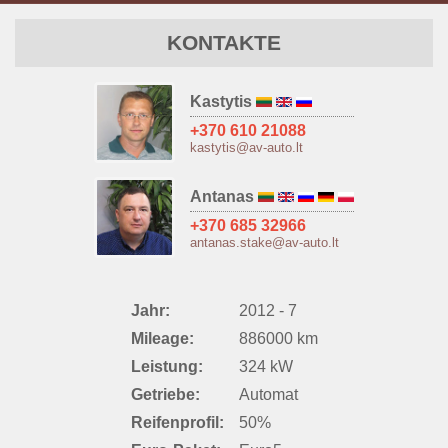
KONTAKTE
Kastytis
+370 610 21088
kastytis@av-auto.lt
Antanas
+370 685 32966
antanas.stake@av-auto.lt
Jahr:
2012 - 7
Mileage:
886000 km
Leistung:
324 kW
Getriebe:
Automat
Reifenprofil:
50%