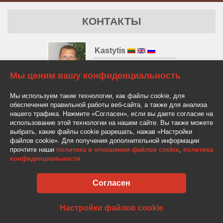
КОНТАКТЫ
Kastytis
+370 610 21088
kastytis@av-auto.lt
Мы ценим вашу конфиденциальность
Мы используем такие технологии, как файлы cookie, для
Antanas
обеспечения правильной работы веб-сайта, а также для анализа
+370 685 32966
нашего трафика. Нажмите «Согласен», если вы даете согласие на
antanas.stake@av-auto.lt
использование этой технологии на нашем сайте. Вы также можете
выбрать, какие файлы cookie разрешать, нажав «Настройки
файлов cookie». Для получения дополнительной информации
прочтите наши
политика в отношении файлов cookie
,
политика
конфиденциальности
Согласен
AV-AUTO, "Amžinos vertybės", UAB Lentvario g. 77, LT-25128 Vilnius
Tel.: +370 610 210 88
info@av-auto.lt
Настройки файлов cookie