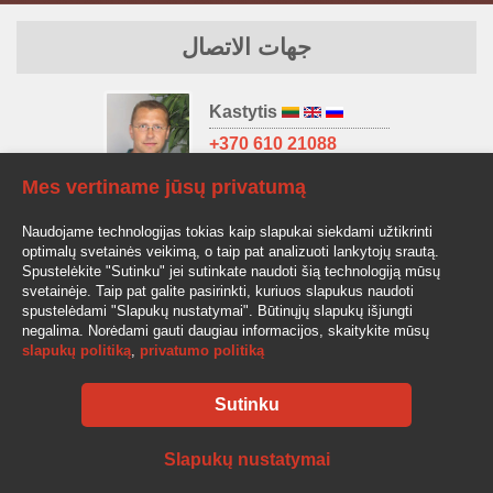
جهات الاتصال
Kastytis
+370 610 21088
kastytis@av-auto.lt
Mes vertiname jūsų privatumą
Antanas
Naudojame technologijas tokias kaip slapukai siekdami užtikrinti
+370 685 32966
optimalų svetainės veikimą, o taip pat analizuoti lankytojų srautą.
antanas.stake@av-auto.lt
Spustelėkite "Sutinku" jei sutinkate naudoti šią technologiją mūsų
svetainėje. Taip pat galite pasirinkti, kuriuos slapukus naudoti
spustelėdami "Slapukų nustatymai". Būtinųjų slapukų išjungti
negalima. Norėdami gauti daugiau informacijos, skaitykite mūsų
slapukų politiką
,
privatumo politiką
Sutinku
AV-AUTO, "Amžinos vertybės", UAB Lentvario g. 77, LT-25128 Vilnius
Tel.: +370 610 210 88
info@av-auto.lt
Slapukų nustatymai