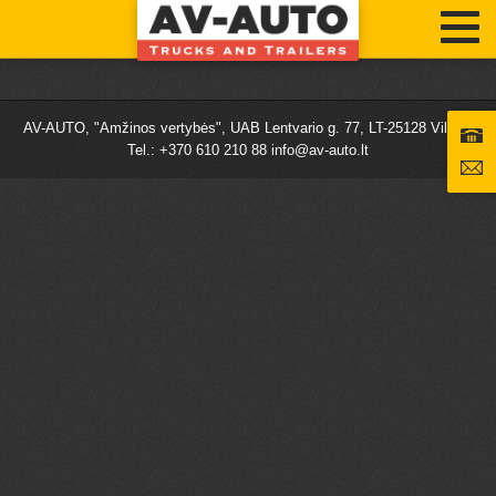
AV-AUTO, "Amžinos vertybės", UAB Lentvario g. 77, LT-25128 Vilnius
Tel.: +370 610 210 88
info@av-auto.lt