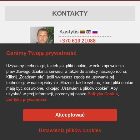
KONTAKTY
Kastytis
+370 610 21088
kastytis@av-auto.lt
Cenimy Twoją prywatność
Antanas
Używamy technologii, takich jak pliki cookie, w celu zapewnienia
+370 685 32966
prawidłowego działania serwisu, a także do analizy naszego ruchu.
antanas.stake@av-auto.lt
Kliknij „Zgadzam się”, jeśli wyrażasz zgodę na używanie tej
technologii w naszej witrynie. Możesz także wybrać, które pliki cookie
mają być dozwolone, klikając „Ustawienia plików cookie”. Aby
uzyskać więcej informacji, przeczytaj nasze
Polityka Cookie
,
polityka prywatności
Akceptować
AV-AUTO, "Amžinos vertybės", UAB Lentvario g. 77, LT-25128 Vilnius
Tel.: +370 610 210 88
info@av-auto.lt
Ustawienia plików cookies