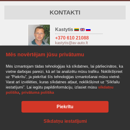
KONTAKTI
Kastytis
+370 610 21088
kastytis@av-auto.lt
Mēs novērtējam jūsu privātumu
Antanas
+370 685 32966
Mēs izmantojam tādas tehnoloģijas kā sīkdatnes, lai pārliecinātos, ka
antanas.stake@av-auto.lt
vietne darbojas pareizi, kā arī lai analizētu mūsu trafiku. Noklikšķiniet
uz “Piekrītu”, ja piekrītat šīs tehnoloģijas izmantošanai mūsu vietnē.
Varat arī izvēlēties, kuras sīkdatnes atļaut, noklikšķinot uz “Sīkfailu
iestatījumi”. Lai iegūtu papildinformāciju, izlasiet mūsu
sīkdatņu
politika
,
privātuma politika
Piekrītu
AV-AUTO, "Amžinos vertybės", UAB Lentvario g. 77, LT-25128 Vilnius
Tel.: +370 610 210 88
info@av-auto.lt
Sīkdatņu iestatījumi