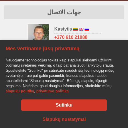
جهات الاتصال
Kastytis
+370 610 21088
kastytis@av-auto.lt
Mes vertiname jūsų privatumą
Antanas
Naudojame technologijas tokias kaip slapukai siekdami užtikrinti
+370 685 32966
optimalų svetainės veikimą, o taip pat analizuoti lankytojų srautą.
antanas.stake@av-auto.lt
Spustelėkite "Sutinku" jei sutinkate naudoti šią technologiją mūsų
svetainėje. Taip pat galite pasirinkti, kuriuos slapukus naudoti
spustelėdami "Slapukų nustatymai". Būtinųjų slapukų išjungti
negalima. Norėdami gauti daugiau informacijos, skaitykite mūsų
slapukų politiką
,
privatumo politiką
Sutinku
AV-AUTO, "Amžinos vertybės", UAB Lentvario g. 77, LT-25128 Vilnius
Tel.: +370 610 210 88
info@av-auto.lt
Slapukų nustatymai