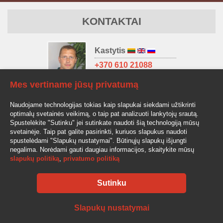
KONTAKTAI
Kastytis
+370 610 21088
kastytis@av-auto.lt
Mes vertiname jūsų privatumą
Antanas
Naudojame technologijas tokias kaip slapukai siekdami užtikrinti
+370 685 32966
optimalų svetainės veikimą, o taip pat analizuoti lankytojų srautą.
antanas.stake@av-auto.lt
Spustelėkite "Sutinku" jei sutinkate naudoti šią technologiją mūsų
svetainėje. Taip pat galite pasirinkti, kuriuos slapukus naudoti
spustelėdami "Slapukų nustatymai". Būtinųjų slapukų išjungti
negalima. Norėdami gauti daugiau informacijos, skaitykite mūsų
slapukų politiką
,
privatumo politiką
Sutinku
AV-AUTO, "Amžinos vertybės", UAB Lentvario g. 77, LT-25128 Vilnius
Tel.: +370 610 210 88
info@av-auto.lt
Slapukų nustatymai