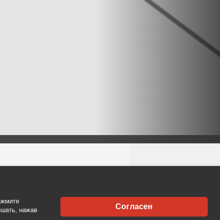
ТАКТЫ
ажмите
Согласен
Kastytis
ешать, нажав