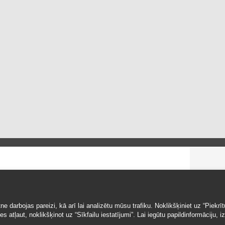
KON
 darbojas pareizi, kā arī lai analizētu mūsu trafiku. Noklikšķiniet uz “Piekrītu”
 atļaut, noklikšķinot uz “Sīkfailu iestatījumi”. Lai iegūtu papildinformāciju, i