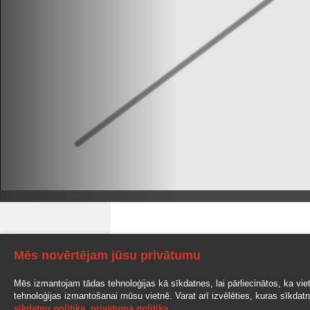
Mēs novērtējam jūsu privātumu
Mēs izmantojam tādas tehnoloģijas kā sīkdatnes, lai pārliecinātos, ka vietne
tehnoloģijas izmantošanai mūsu vietnē. Varat arī izvēlēties, kuras sīkdatnes
sīkdatņu politika
,
privātuma politika