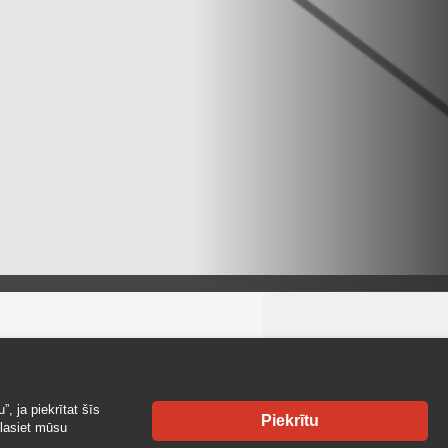
TAKTI
, ja piekrītat šīs
Piekrītu
Kastytis
zlasiet mūsu