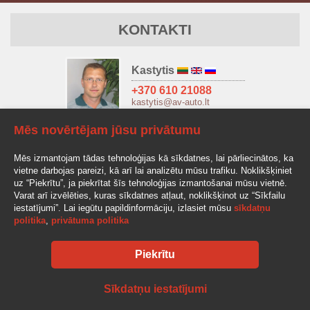
KONTAKTI
Kastytis
+370 610 21088
kastytis@av-auto.lt
Mēs novērtējam jūsu privātumu
Antanas
+370 685 32966
Mēs izmantojam tādas tehnoloģijas kā sīkdatnes, lai pārliecinātos, ka
antanas.stake@av-auto.lt
vietne darbojas pareizi, kā arī lai analizētu mūsu trafiku. Noklikšķiniet
uz “Piekrītu”, ja piekrītat šīs tehnoloģijas izmantošanai mūsu vietnē.
Varat arī izvēlēties, kuras sīkdatnes atļaut, noklikšķinot uz “Sīkfailu
iestatījumi”. Lai iegūtu papildinformāciju, izlasiet mūsu
sīkdatņu
politika
,
privātuma politika
Piekrītu
AV-AUTO, "Amžinos vertybės", UAB Lentvario g. 77, LT-25128 Vilnius
Tel.: +370 610 210 88
info@av-auto.lt
Sīkdatņu iestatījumi