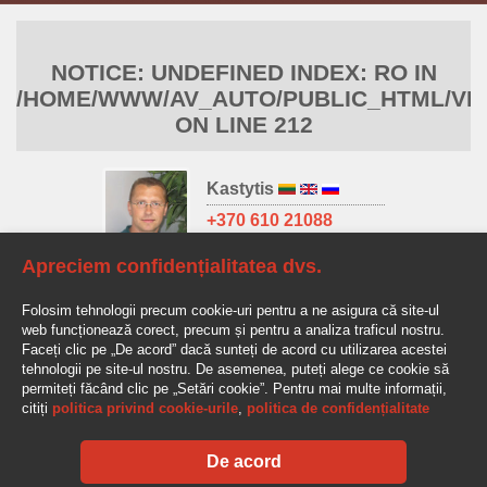
NOTICE
: UNDEFINED INDEX: RO IN
/HOME/WWW/AV_AUTO/PUBLIC_HTML/VIE
ON LINE
212
Kastytis
+370 610 21088
kastytis@av-auto.lt
Apreciem confidențialitatea dvs.
Antanas
Folosim tehnologii precum cookie-uri pentru a ne asigura că site-ul
+370 685 32966
web funcționează corect, precum și pentru a analiza traficul nostru.
antanas.stake@av-auto.lt
Faceți clic pe „De acord” dacă sunteți de acord cu utilizarea acestei
tehnologii pe site-ul nostru. De asemenea, puteți alege ce cookie să
permiteți făcând clic pe „Setări cookie”. Pentru mai multe informații,
citiți
politica privind cookie-urile
,
politica de confidențialitate
De acord