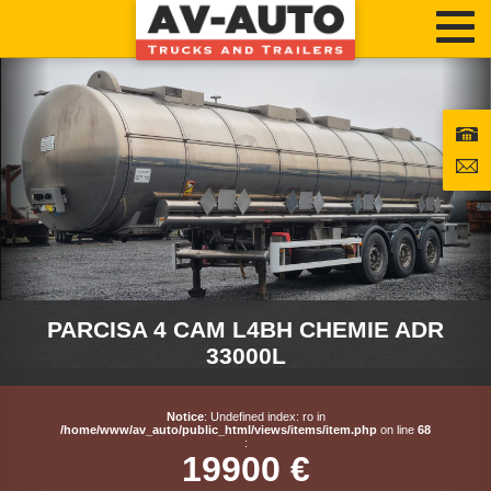
PARCISA 4 CAM L4BH CHEMIE ADR
33000L
Notice
: Undefined index: ro in
/home/www/av_auto/public_html/views/items/item.php
on line
68
:
19900 €