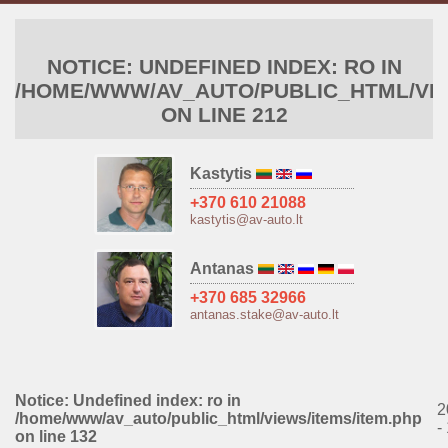
NOTICE
: UNDEFINED INDEX: RO IN
/HOME/WWW/AV_AUTO/PUBLIC_HTML/VIE
ON LINE
212
Kastytis
+370 610 21088
kastytis@av-auto.lt
Antanas
+370 685 32966
antanas.stake@av-auto.lt
Notice
: Undefined index: ro in
2
/home/www/av_auto/public_html/views/items/item.php
-
on line
132