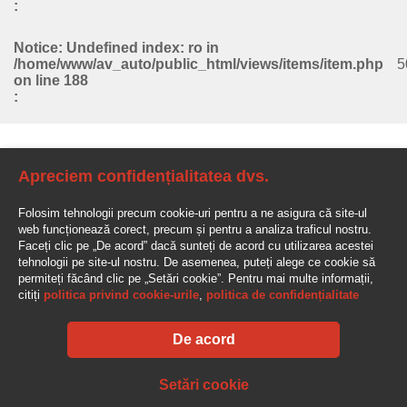
:
Notice
: Undefined index: ro in
/home/www/av_auto/public_html/views/items/item.php
5
on line
188
:
TRUSA DE SCULE
Apreciem confidențialitatea dvs.
AX DE RIDICARE
Folosim tehnologii precum cookie-uri pentru a ne asigura că site-ul
AXE SAF
web funcționează corect, precum și pentru a analiza traficul nostru.
Faceți clic pe „De acord” dacă sunteți de acord cu utilizarea acestei
tehnologii pe site-ul nostru. De asemenea, puteți alege ce cookie să
PARCISA 4 CAM, L4BH, CHEMIE, ADR, 33000L
permiteți făcând clic pe „Setări cookie”. Pentru mai multe informații,
4 CAMERAS (10184L, 6117L, 6112L, 10330L)
citiți
politica privind cookie-urile
,
politica de confidențialitate
SAF LIFT AXE
G-7200KG.
De acord
AV-AUTO, "Amžinos vertybės", UAB Lentvario g. 77, LT-25128 Vilnius
Setări cookie
Tel.: +370 610 210 88
info@av-auto.lt