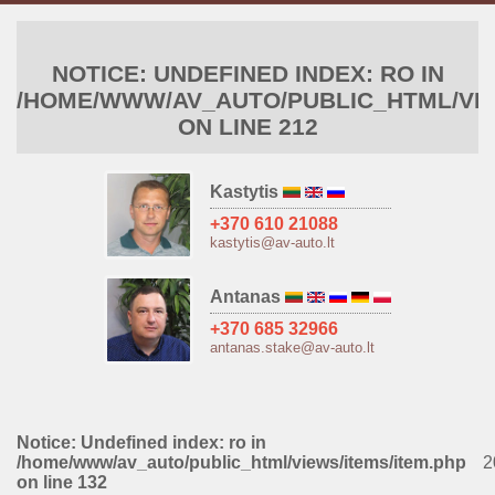
NOTICE
: UNDEFINED INDEX: RO IN
/HOME/WWW/AV_AUTO/PUBLIC_HTML/VIE
ON LINE
212
Kastytis
+370 610 21088
kastytis@av-auto.lt
Antanas
+370 685 32966
antanas.stake@av-auto.lt
Notice
: Undefined index: ro in
/home/www/av_auto/public_html/views/items/item.php
2
on line
132