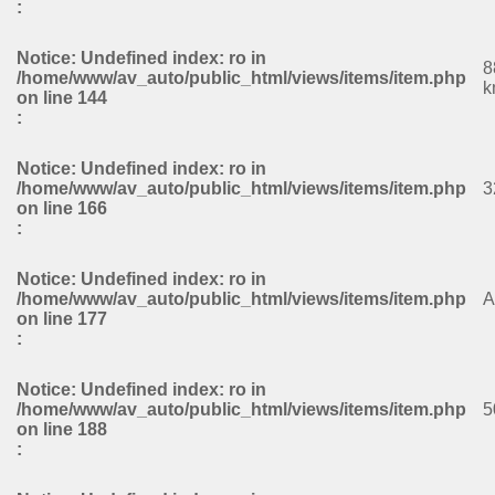
:
Notice
: Undefined index: ro in
8
/home/www/av_auto/public_html/views/items/item.php
k
on line
144
:
Notice
: Undefined index: ro in
/home/www/av_auto/public_html/views/items/item.php
3
on line
166
:
Notice
: Undefined index: ro in
/home/www/av_auto/public_html/views/items/item.php
A
on line
177
:
Notice
: Undefined index: ro in
/home/www/av_auto/public_html/views/items/item.php
5
on line
188
: