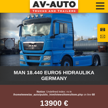
MAN 18.440 EURO5 HIDRAULIKA
GERMANY
Notice
: Undefined index: ro in
/home/www/av_auto/public_html/views/items/item.php
on line
68
:
13900 €