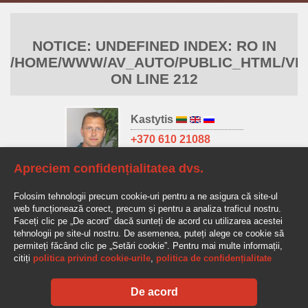
NOTICE
: UNDEFINED INDEX: RO IN
/HOME/WWW/AV_AUTO/PUBLIC_HTML/VIE
ON LINE
212
Kastytis
+370 610 21088
kastytis@av-auto.lt
Apreciem confidențialitatea dvs.
Antanas
Folosim tehnologii precum cookie-uri pentru a ne asigura că site-ul
+370 685 32966
web funcționează corect, precum și pentru a analiza traficul nostru.
antanas.stake@av-auto.lt
Faceți clic pe „De acord” dacă sunteți de acord cu utilizarea acestei
tehnologii pe site-ul nostru. De asemenea, puteți alege ce cookie să
permiteți făcând clic pe „Setări cookie”. Pentru mai multe informații,
citiți
politica privind cookie-urile
,
politica de confidențialitate
De acord